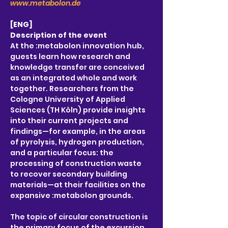
www.metabolon.de
[ENG]
Description of the event
At the :metabolon innovation hub, 
guests learn how research and 
knowledge transfer are conceived 
as an integrated whole and work 
together. Researchers from the 
Cologne University of Applied 
Sciences (TH Köln) provide insights 
into their current projects and 
findings—for example, in the areas 
of pyrolysis, hydrogen production, 
and a particular focus: the 
processing of construction waste 
to recover secondary building 
materials—at their facilities on the 
expansive :metabolon grounds.
The topic of circular construction is 
the primary focus of the excursion, 