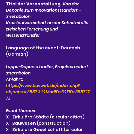
Titel der Veranstaltung
: 
Von der 
Deponie zum Innovationsstandort - 
:metabolon
Kreislaufwirtschaft an der Schnittstelle 
zwischen Forschung und 
Wissenstransfer
Language of the event: Deutsch 
(German)
Leppe-Deponie Lindlar, Projektstandort 
:metabolon
Anfahrt: 
https://www.bavweb.de/index.php?
object=tx,3887.3.1&ModID=6&FID=3887.17
7.1
Event themes: 
X    Zirkuläre Städte (circular cities)
X    Bauwesen (construction)
X    Zirkuläre Gesellschaft (circular 