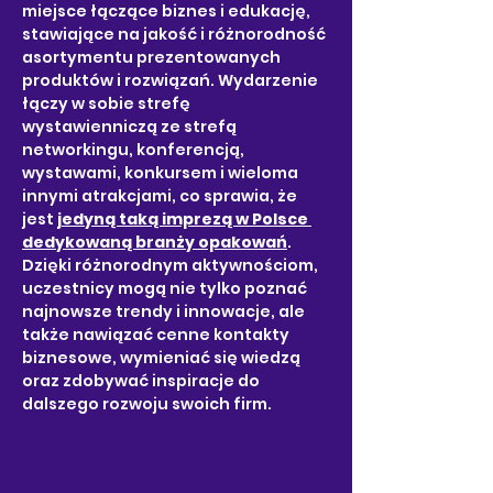
miejsce łączące biznes i edukację, 
stawiające na jakość i różnorodność 
asortymentu prezentowanych 
produktów i rozwiązań. Wydarzenie 
łączy w sobie strefę 
wystawienniczą ze strefą 
networkingu, konferencją, 
wystawami, konkursem i wieloma 
innymi atrakcjami, co sprawia, że 
jest 
j
edyną taką imprezą w Polsce 
dedykowaną branży opakowań
. 
Dzięki różnorodnym aktywnościom, 
uczestnicy mogą nie tylko poznać 
najnowsze trendy i innowacje, ale 
także nawiązać cenne kontakty 
biznesowe, wymieniać się wiedzą 
oraz zdobywać inspiracje do 
dalszego rozwoju swoich firm.